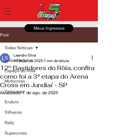
Meus Ingressos
Post
Todas Notícias
Leandro Silva
Todas Notícias
16 de jul. de 2025
1 min de leitura
12º Bastidores do Rôia, confira
Espaço do Roia
como foi a 3ª etapa do Arena
Motocross
Cross em Jundiaí - SP
Velocross
Atualizado:
7 de ago. de 2025
Enduro
Trilheiros
Rally
Supercross