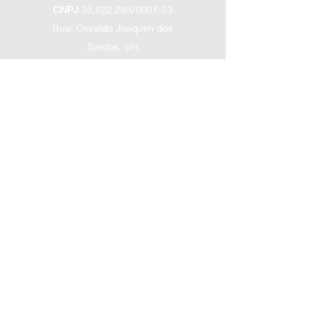
CNPJ
35.622.293
/0001-23
Rua: Osvaldo Joaquim dos
Santos, s/n
Fernandes / São João
Batista - SC
contatolsoffroad@gmail.com
(48) 99928-2300
Políticas de entrega
Políticas
de troca
Políticas de devolução/cancelamento e
reembolso
Siga nossas Redes Sociais