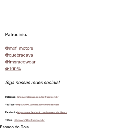
Patrocínio:
@mxf_motors
@quebracava
@imsracewear
@100%
Siga nossas redes sociais!
Instagram - 
https://instagram.com/lsoffroad.com.br
YouTube - 
https://www.youtube.com/@nandosilva21
Facebook - 
https://www.facebook.com/lsassessoriaoffroad/
Tiktok - 
tiktok.com/@lsoffroad.com.br
Espaço do Roia