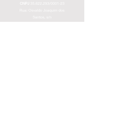
CNPJ
35.622.293
/0001-23
Rua: Osvaldo Joaquim dos
Santos, s/n
Fernandes / São João
Batista - SC
contatolsoffroad@gmail.com
(48) 99928-2300
Políticas de entrega
Políticas
de troca
Políticas de devolução/cancelamento e
reembolso
Siga nossas Redes Sociais