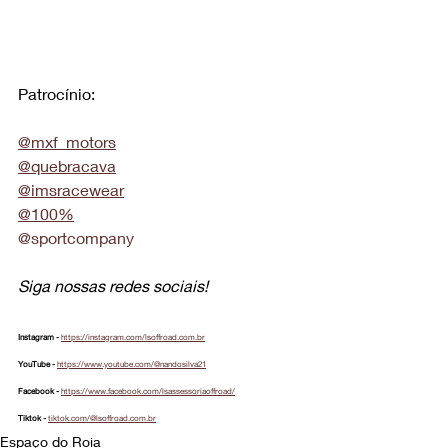
Patrocínio:
@mxf_motors
@quebracava
@imsracewear
@100%
@sportcompany
Siga nossas redes sociais!
Instagram - 
https://instagram.com/lsoffroad.com.br
YouTube - 
https://www.youtube.com/@nandosilva21
Facebook - 
https://www.facebook.com/lsassessoriaoffroad/
Tiktok - 
tiktok.com/@lsoffroad.com.br
Espaço do Roia