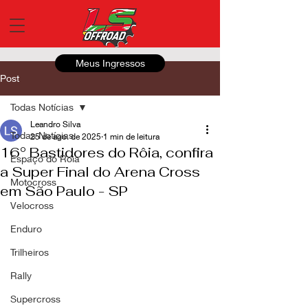
Meus Ingressos
Post
Todas Notícias
Leandro Silva
Todas Notícias
25 de ago. de 2025
1 min de leitura
16° Bastidores do Rôia, confira
Espaço do Roia
a Super Final do Arena Cross
Motocross
em São Paulo - SP
Velocross
Enduro
Trilheiros
Rally
Supercross