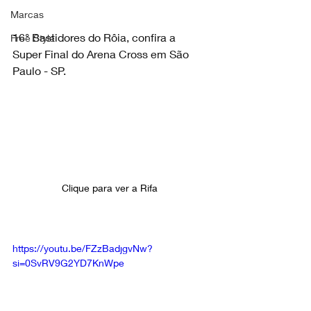
Marcas
16° Bastidores do Rôia, confira a 
Free Style
Super Final do Arena Cross em São 
Paulo - SP.
Clique para ver a Rifa 
https://youtu.be/FZzBadjgvNw?
si=0SvRV9G2YD7KnWpe