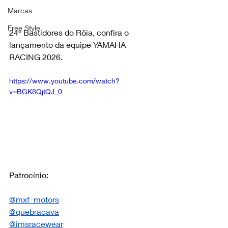
Marcas
Free Style
24º Bastidores do Rôia, confira o 
lançamento da equipe YAMAHA 
RACING 2026.
https://www.youtube.com/watch?
v=BGK8QjtQJ_0
Patrocínio:
@mxf_motors
@quebracava
@imsracewear