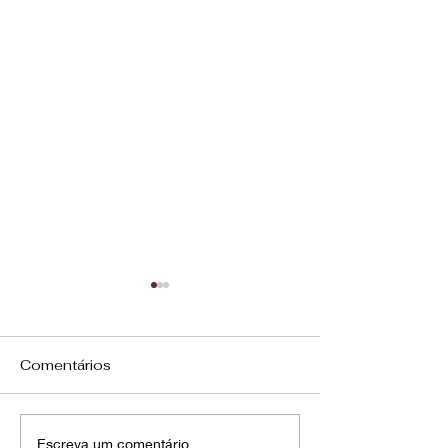
Comentários
37º Bastidores do
36º Bastidore
Escreva um comentário