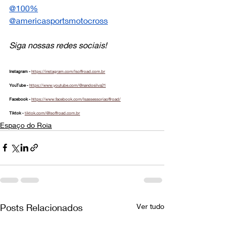
@100%
@
americasportsmotocross
Siga nossas redes sociais!
Instagram - 
https://instagram.com/lsoffroad.com.br
YouTube - 
https://www.youtube.com/@nandosilva21
Facebook - 
https://www.facebook.com/lsassessoriaoffroad/
Tiktok - 
tiktok.com/@lsoffroad.com.br
Espaço do Roia
Posts Relacionados
Ver tudo