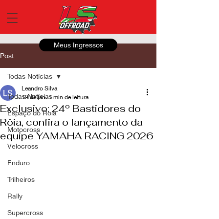
Meus Ingressos
Post
Todas Notícias
Leandro Silva
Todas Notícias
19 de jan.
1 min de leitura
Exclusivo: 24º Bastidores do
Espaço do Roia
Rôia, confira o lançamento da
Motocross
equipe YAMAHA RACING 2026
Velocross
Enduro
Trilheiros
Rally
Supercross