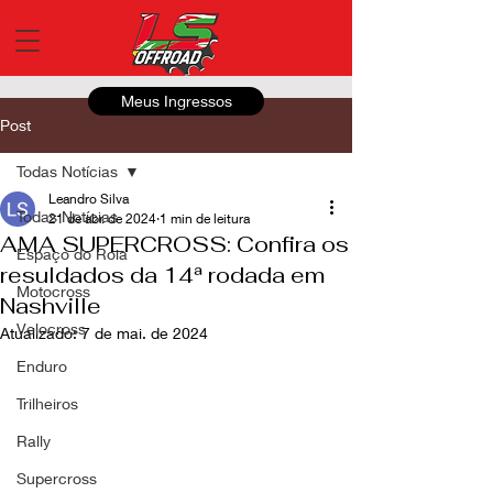
Meus Ingressos
Post
Todas Notícias
Leandro Silva
Todas Notícias
21 de abr. de 2024
1 min de leitura
AMA SUPERCROSS: Confira os
Espaço do Roia
resuldados da 14ª rodada em
Motocross
Nashville
Velocross
Atualizado:
7 de mai. de 2024
Enduro
Trilheiros
Rally
Supercross