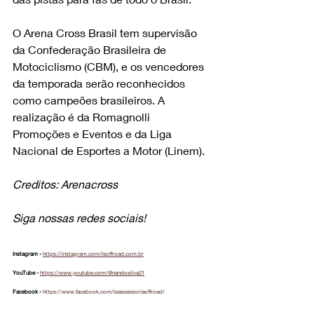
O Arena Cross Brasil tem supervisão 
da Confederação Brasileira de 
Motociclismo (CBM), e os vencedores 
da temporada serão reconhecidos 
como campeões brasileiros. A 
realização é da Romagnolli 
Promoções e Eventos e da Liga 
Nacional de Esportes a Motor (Linem).
Creditos: Arenacross
Siga nossas redes sociais!
Instagram - 
https://instagram.com/lsoffroad.com.br
YouTube - 
https://www.youtube.com/@nandosilva21
Facebook - 
https://www.facebook.com/lsassessoriaoffroad/
Tiktok - 
tiktok.com/@lsoffroad.com.br