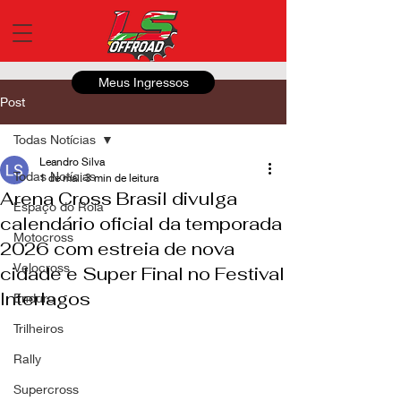
Meus Ingressos
Post
Todas Notícias
Leandro Silva
Todas Notícias
1 de mai.
3 min de leitura
Arena Cross Brasil divulga
Espaço do Roia
calendário oficial da temporada
Motocross
2026 com estreia de nova
Velocross
cidade e Super Final no Festival
Interlagos
Enduro
Trilheiros
Rally
Supercross