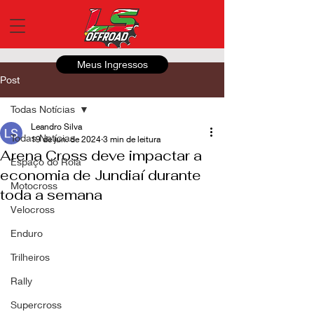
Meus Ingressos
Post
Todas Notícias
Leandro Silva
Todas Notícias
19 de jun. de 2024
3 min de leitura
Arena Cross deve impactar a
Espaço do Roia
economia de Jundiaí durante
Motocross
toda a semana
Velocross
Enduro
Trilheiros
Rally
Supercross