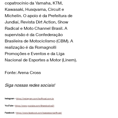
copatrocínio da Yamaha, KTM, 
Kawasaki, Husqvarna, Circuit e 
Michelin. O apoio é da Prefeitura de 
Jundiaí, Revista Dirt Action, Show 
Radical e Moto Channel Brasil. A 
supervisão é da Confederação 
Brasileira de Motociclismo (CBM). A 
realização é da Romagnolli 
Promoções e Eventos e da Liga 
Nacional de Esportes a Motor (Linem). 
Fonte: Arena Cross
Siga nossas redes sociais!
Instagram - 
https://instagram.com/lsoffroad.com.br
YouTube - 
https://www.youtube.com/@nandosilva21
Facebook - 
https://www.facebook.com/lsassessoriaoffroad/