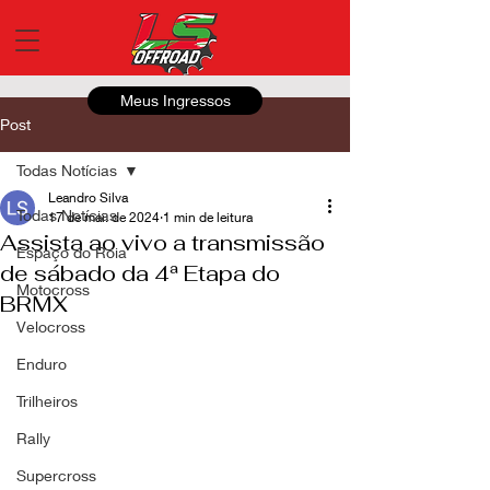
Meus Ingressos
Post
Todas Notícias
Leandro Silva
Todas Notícias
17 de mai. de 2024
1 min de leitura
Assista ao vivo a transmissão
Espaço do Roia
de sábado da 4ª Etapa do
Motocross
BRMX
Velocross
Enduro
Trilheiros
Rally
Supercross