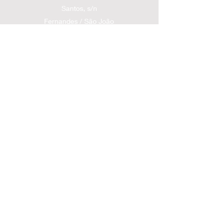
Santos, s/n
Fernandes / São João
Batista - SC
contatolsoffroad@gmail.com
(48) 99928-2300
Políticas de entrega
Políticas
de troca
Políticas de devolução/cancelamento e
reembolso
Siga nossas Redes Sociais