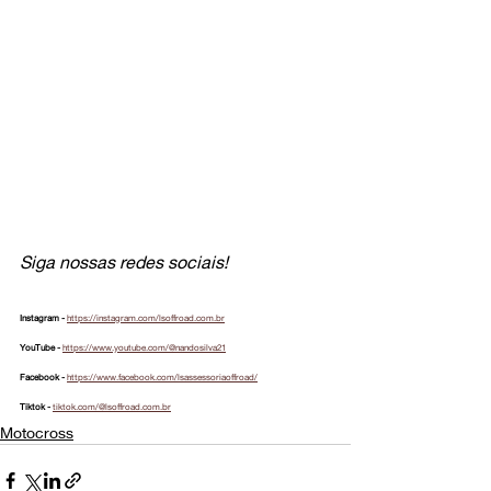
Siga nossas redes sociais!
Instagram - 
https://instagram.com/lsoffroad.com.br
YouTube - 
https://www.youtube.com/@nandosilva21
Facebook - 
https://www.facebook.com/lsassessoriaoffroad/
Tiktok - 
tiktok.com/@lsoffroad.com.br
Motocross