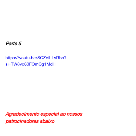
Parte 5
https://youtu.be/SCZdiLLsRbc?
si=TW8vd60FOmCg1MdH
Agradecimento especial ao nossos 
patrocinadores abaixo