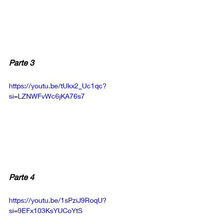
Parte 3
https://youtu.be/tUkx2_Uc1qc?
si=LZNWFvWc6jKA76s7
Parte 4
https://youtu.be/1sPziJ9RoqU?
si=9EFx103KsYUCoYtS