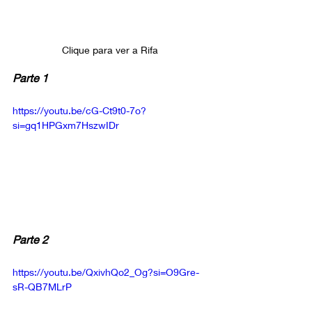
Clique para ver a Rifa 
Parte 1
https://youtu.be/cG-Ct9t0-7o?
si=gq1HPGxm7HszwIDr
Parte 2
https://youtu.be/QxivhQo2_Og?si=O9Gre-
sR-QB7MLrP