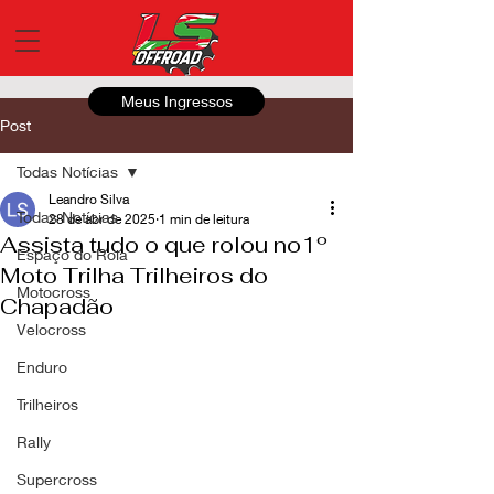
Meus Ingressos
Post
Todas Notícias
Leandro Silva
Todas Notícias
28 de abr de 2025
1 min de leitura
Assista tudo o que rolou no1º
Espaço do Roia
Moto Trilha Trilheiros do
Motocross
Chapadão
Velocross
Enduro
Trilheiros
Rally
Supercross