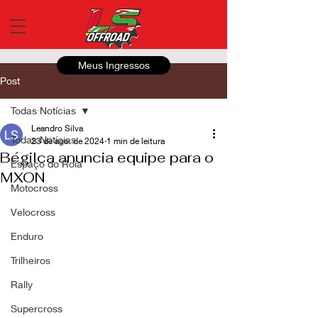
Meus Ingressos
Post
Todas Notícias
Leandro Silva
Todas Notícias
23 de ago. de 2024
1 min de leitura
Bégilca anuncia equipe para o
Espaço do Roia
MXON
Motocross
Velocross
Enduro
Trilheiros
Rally
Supercross