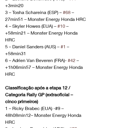
+3min20
3 – Tosha Schareina (ESP) – 
#68
 – 
27min51 – Monster Energy Honda HRC
4 – Skyler Howes (EUA) – 
#10
 – 
+58min21 – Monster Energy Honda 
HRC
5 – Daniel Sanders (AUS) – 
#1
 – 
+58min31
6 – Adrien Van Beveren (FRA)- 
#42
 – 
+1h06min57 – Monster Energy Honda 
HRC
Classificação após a etapa 12 / 
Categoria Rally GP (extraoficial – 
cinco primeiros)
1 – Ricky Brabec (EUA) -#9 – 
48h08min12– Monster Energy Honda 
HRC