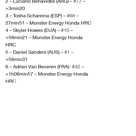
2 – Luciano Benavides (ARG) – 
#77
 – 
+3min20
3 – Tosha Schareina (ESP) – 
#68
 – 
27min51 – Monster Energy Honda HRC
4 – Skyler Howes (EUA) – 
#10
 – 
+58min21 – Monster Energy Honda 
HRC
5 – Daniel Sanders (AUS) – 
#1
 – 
+58min31
6 – Adrien Van Beveren (FRA)- 
#42
 – 
+1h06min57 – Monster Energy Honda 
HRC
Etapa 12 Motos / Geral (extraoficial)
1– Ricky Brabec (EUA) – 
#9
 – 
3h19min01 – Monster Energy Honda 
HRC
2– Luciano Benavides (ARG) – 
#77
 – 
+3min43