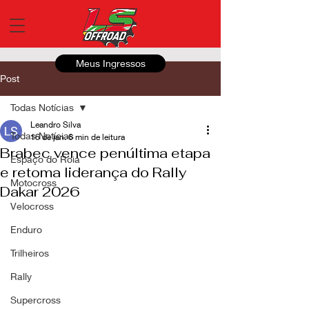
Meus Ingressos
Post
Todas Notícias
Leandro Silva
Todas Notícias
16 de jan.
6 min de leitura
Brabec vence penúltima etapa
Espaço do Roia
e retoma liderança do Rally
Motocross
Dakar 2026
Velocross
Enduro
Trilheiros
Rally
Supercross