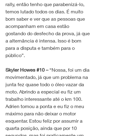
rally, então tenho que parabenizá-lo, 
temos lutado todos os dias. É muito 
bom saber e ver que as pessoas que 
acompanham em casa estão 
gostando do desfecho da prova, já que 
a alternância é intensa. Isso é bom 
para a disputa e também para o 
público”.
Skyler Howes 
#10
 – 
“Nossa, foi um dia 
movimentado, já que um problema na 
junta fez quase todo o óleo vazar da 
moto. Abrindo a especial eu fiz um 
trabalho interessante até o km 100. 
Adrien tomou a ponta e eu fiz o meu 
máximo para não deixar o motor 
esquentar. Estou feliz por assumir a 
quarta posição, ainda que por 10 
segundos, mas foi praticamente um 