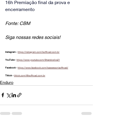
16h Premiação final da prova e 
encerramento
Fonte: CBM
Siga nossas redes sociais!
Instagram - 
https://instagram.com/lsoffroad.com.br
YouTube - 
https://www.youtube.com/@nandosilva21
Facebook - 
https://www.facebook.com/lsassessoriaoffroad/
Tiktok - 
tiktok.com/@lsoffroad.com.br
Enduro
Posts Relacionados
Ver tudo