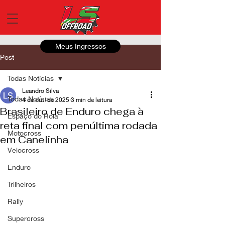
Meus Ingressos
Post
Todas Notícias
Leandro Silva
Todas Notícias
4 de out. de 2025
3 min de leitura
Brasileiro de Enduro chega à
Espaço do Roia
reta final com penúltima rodada
Motocross
em Canelinha
Velocross
Enduro
Trilheiros
Rally
Supercross