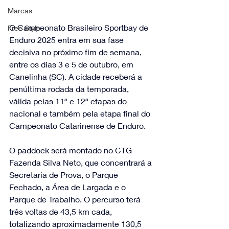
Marcas
O Campeonato Brasileiro Sportbay de 
Free Style
Enduro 2025 entra em sua fase 
decisiva no próximo fim de semana, 
entre os dias 3 e 5 de outubro, em 
Canelinha (SC). A cidade receberá a 
penúltima rodada da temporada, 
válida pelas 11ª e 12ª etapas do 
nacional e também pela etapa final do 
Campeonato Catarinense de Enduro.
O paddock será montado no CTG 
Fazenda Silva Neto, que concentrará a 
Secretaria de Prova, o Parque 
Fechado, a Área de Largada e o 
Parque de Trabalho. O percurso terá 
três voltas de 43,5 km cada, 
totalizando aproximadamente 130,5 