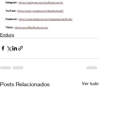
Instagram - 
https://instagram.com/lsoffroad.com.br
YouTube - 
https://www.youtube.com/@nandosilva21
Facebook - 
https://www.facebook.com/lsassessoriaoffroad/
Tiktok - 
tiktok.com/@lsoffroad.com.br
Enduro
Posts Relacionados
Ver tudo