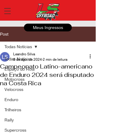
Meus Ingressos
Post
Todas Notícias
Leandro Silva
Todas Notícias
8 de ago. de 2024
2 min de leitura
Campeonato Latino-americano
Espaço do Roia
de Enduro 2024 será disputado
Motocross
na Costa Rica
Velocross
Enduro
Trilheiros
Rally
Supercross