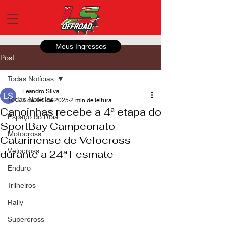
Meus Ingressos
Post
Todas Notícias
Leandro Silva
Todas Notícias
2 de set. de 2025
2 min de leitura
Canoinhas recebe a 4ª etapa do
Espaço do Roia
SportBay Campeonato
Motocross
Catarinense de Velocross
Velocross
durante a 24ª Fesmate
Enduro
Trilheiros
Rally
Supercross