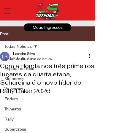
Meus Ingressos
Post
Todas Notícias
Leandro Silva
Todas Notícias
7 de jan.
6 min de leitura
Com a Honda nos três primeiros
Espaço do Roia
lugares da quarta etapa,
Motocross
Schareina é o novo líder do
Velocross
Rally Dakar 2026
Enduro
Trilheiros
Rally
Supercross