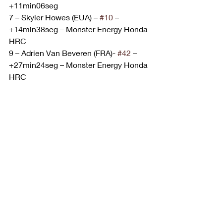
+11min06seg
7 – Skyler Howes (EUA) – 
#10
 – 
+14min38seg – Monster Energy Honda 
HRC
9 – Adrien Van Beveren (FRA)- 
#42
 – 
+27min24seg – Monster Energy Honda 
HRC
Etapa 4 Motos / Geral (extraoficial)
1 – Tosha Schareina (ESP) – 
#68
 – 
4h31min56seg – Monster Energy 
Honda HRC
2 – Ricky Brabec (EUA) -#9 – +6seg – 
Monster Energy Honda HRC
3 – Skyler Howes (EUA) – 
#10
 – +10seg 
– Monster Energy Honda HRC
4 – Ross Branch (BOT) – 
#46
 – +16seg
5 – Daniel Sanders (AUS) – 
#1
 – 