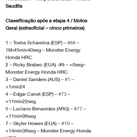
Saudita
Classificação após a etapa 4 / Motos 
Geral (extraoficial – cinco primeiros)
1 – Tosha Schareina (ESP) – 
#68
 – 
16h45min40seg – Monster Energy 
Honda HRC
2 – Ricky Brabec (EUA) -#9 – +0seg– 
Monster Energy Honda HRC
3 – Daniel Sanders (AUS) – 
#1
 – 
+1min24
4 – Edgar Canet (ESP) – 
#73
 – 
+11min22seg
5 – Luciano Benavides (ARG) – 
#77
 – 
+11min06seg
7 – Skyler Howes (EUA) – 
#10
 – 
+14min38seg – Monster Energy Honda 