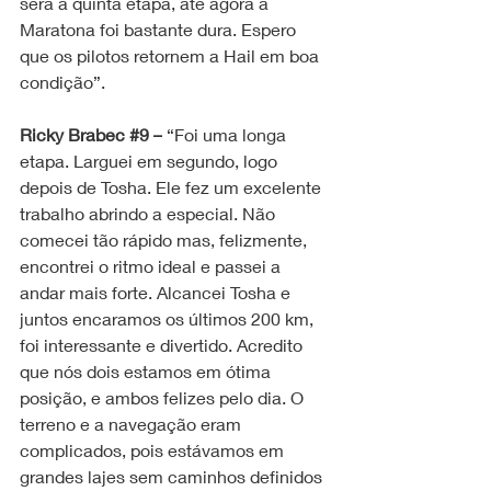
será a quinta etapa, até agora a 
Maratona foi bastante dura. Espero 
que os pilotos retornem a Hail em boa 
condição”.
Ricky Brabec 
#9
 –
 “Foi uma longa 
etapa. Larguei em segundo, logo 
depois de Tosha. Ele fez um excelente 
trabalho abrindo a especial. Não 
comecei tão rápido mas, felizmente, 
encontrei o ritmo ideal e passei a 
andar mais forte. Alcancei Tosha e 
juntos encaramos os últimos 200 km, 
foi interessante e divertido. Acredito 
que nós dois estamos em ótima 
posição, e ambos felizes pelo dia. O 
terreno e a navegação eram 
complicados, pois estávamos em 
grandes lajes sem caminhos definidos 