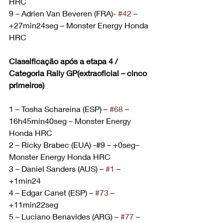
HRC
9 – Adrien Van Beveren (FRA)- 
#42
 – 
+27min24seg – Monster Energy Honda 
HRC
Classificação após a etapa 4 / 
Categoria Rally GP(extraoficial – cinco 
primeiros)
1 – Tosha Schareina (ESP) – 
#68
 – 
16h45min40seg – Monster Energy 
Honda HRC
2 – Ricky Brabec (EUA) -#9 – +0seg– 
Monster Energy Honda HRC
3 – Daniel Sanders (AUS) – 
#1
 – 
+1min24
4 – Edgar Canet (ESP) – 
#73
 – 
+11min22seg
5 – Luciano Benavides (ARG) – 
#77
 – 