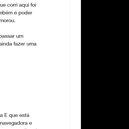
e corri aqui foi 
ambém é poder 
emorou.
passar um 
ainda fazer uma 
la E que está 
 navegadora e 