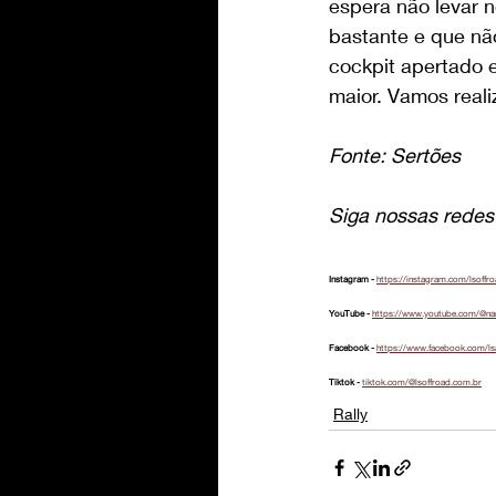
espera não levar 
bastante e que nã
cockpit apertado 
maior. Vamos reali
Fonte: Sertões
Siga nossas redes 
Instagram - 
https://instagram.com/lsoffr
YouTube - 
https://www.youtube.com/@na
Facebook - 
https://www.facebook.com/ls
Tiktok - 
tiktok.com/@lsoffroad.com.br
Rally