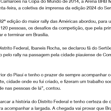
e Camarões na Copa do Mundo de 2014, a Arena BRB M
nta-feira, a coletiva de imprensa da edição 2024 do Se
32ª edição do maior rally das Américas abordou, para 
20 pessoas, os desafios da competição, que pela pri
r e terminar em Brasília.
strito Federal, Ibaneis Rocha, se declarou fã do Sertõe
ito pelo rally na passagem pela cidade piauiense de Corr
erior do Piauí e tenho o prazer de sempre acompanhar o 
e, cidade onde eu fui criado, e fizeram um trabalho soc
e nas pessoas de lá”, contou.
arcar a história do Distrito Federal e tenho certeza de
a acompanhar a largada. A chegada vai provar que Brasí