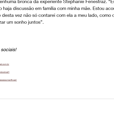
nenhuma bronca da experiente Stephanie Fenestraz. “Es
o haja discussão em família com minha mãe. Estou ac
e desta vez não só contarei com ela a meu lado, como
zar um sonho juntos”.
sociais!
oad.com.br
ndosilva21
assessoriaoffroad/