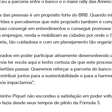
eu a parceria entre o banco e o maior rally das Améric
da das pessoas é um propósito forte do BRB. Quando in
rtões e percebemos que este propósito também é comp
lhoso convergir em entendimentos e conseguir promover
m empregos, renda e mobilizam as cidades por onde o 
eta, tão cuidadosa e com um planejamento tão organiz
rados em poder participar ativamente desenvolvendo a
ós ter vocês aqui e tenho certeza de que este process
Sertões passar. Queremos reforçar a parceria do banco
tribuir juntos para a sustentabilidade e para a harmo
nós impactamos”.
lsinho Piquet não escondeu a satisfação em poder volta
o fazia desde seus tempos de piloto da Fórmula 3.