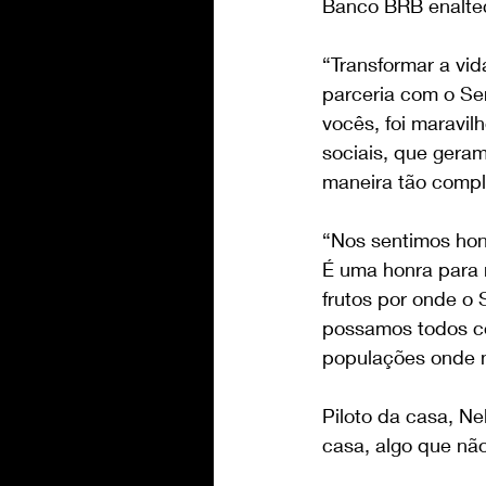
Banco BRB enaltec
“Transformar a vi
parceria com o Se
vocês, foi maravi
sociais, que gera
maneira tão compl
“Nos sentimos hon
É uma honra para n
frutos por onde o 
possamos todos con
populações onde 
Piloto da casa, Ne
casa, algo que nã