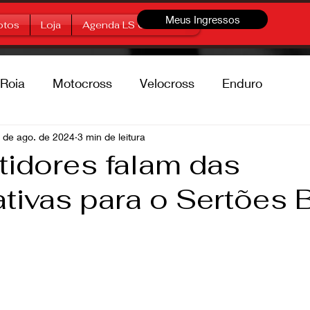
Meus Ingressos
otos
Loja
Agenda LS Offroad
Roia
Motocross
Velocross
Enduro
percross
 de ago. de 2024
Marcas
3 min de leitura
Free Style
idores falam das
tivas para o Sertões