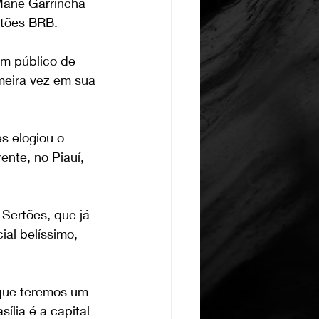
ané Garrincha 
rtões BRB.
um público de 
meira vez em sua 
s elogiou o 
ente, no Piauí, 
Sertões, que já 
ial belíssimo, 
 que teremos um 
lia é a capital 