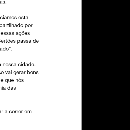
as.
iciamos esta 
artilhado por 
 essas ações 
Sertões passa de 
ado”.
 nossa cidade. 
o vai gerar bons 
 e que nós 
nia das 
r a correr em 