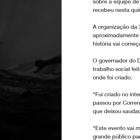
sobre a equipe d
recebeu nesta qui
A organização da 
aproximadamente 1
história vai começa
O governador do Di
trabalho social fe
onde foi criado.
“Fui criado no int
passou por Corrent
que deixou saudad
“Este evento vai m
grande público par