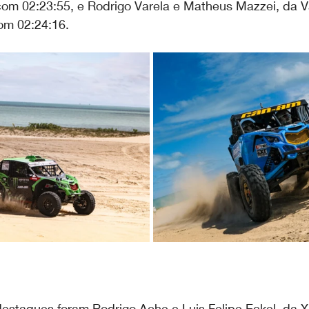
m 02:23:55, e Rodrigo Varela e Matheus Mazzei, da 
om 02:24:16.
destaques foram Rodrigo Ache e Luis Felipe Eckel, da X