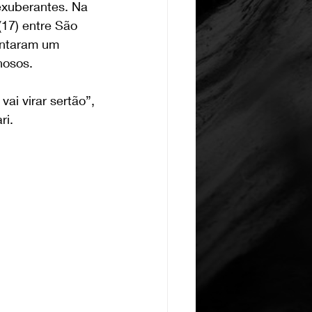
exuberantes. Na 
17) entre São 
entaram um 
nosos.
i virar sertão”, 
ri.