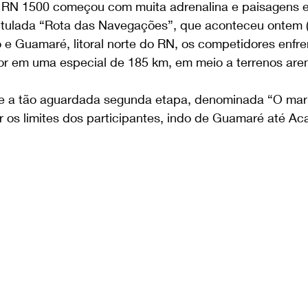
y RN 1500 começou com muita adrenalina e paisagens 
ntitulada “Rota das Navegações”, que aconteceu ontem (
 e Guamaré, litoral norte do RN, os competidores enfr
or em uma especial de 185 km, em meio a terrenos are
ce a tão aguardada segunda etapa, denominada “O mar va
 os limites dos participantes, indo de Guamaré até Aca