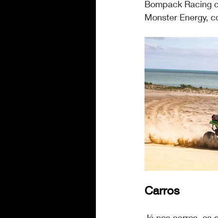
Bompack Racing co
Monster Energy, c
Carros
Já nos carros, os 