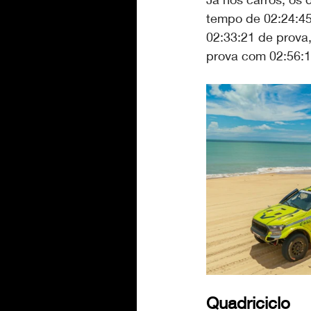
tempo de 02:24:45
02:33:21 de prova,
prova com 02:56:1
Quadriciclo