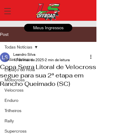
Meus Ingressos
Post
Todas Notícias
Leandro Silva
Todas Notícias
13 de mai. de 2025
2 min de leitura
Copa Serra Litoral de Velocross
Espaço do Roia
segue para sua 2ª etapa em
Motocross
Rancho Queimado (SC)
Velocross
Enduro
Trilheiros
Rally
Supercross