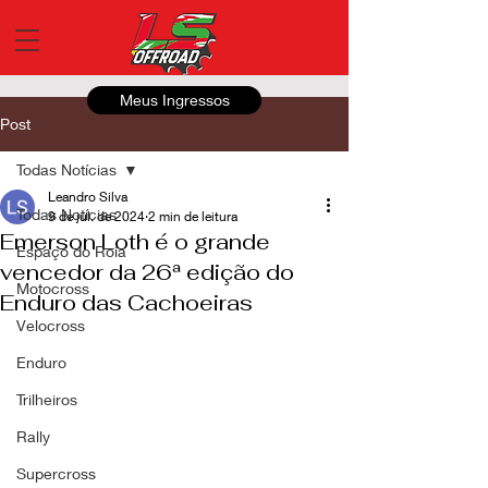
Meus Ingressos
Post
Todas Notícias
Leandro Silva
Todas Notícias
9 de jul. de 2024
2 min de leitura
Emerson Loth é o grande
Espaço do Roia
vencedor da 26ª edição do
Motocross
Enduro das Cachoeiras
Velocross
Enduro
Trilheiros
Rally
Supercross