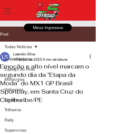
Meus Ingressos
Post
Todas Notícias
Leandro Silva
Todas Notícias
19 de jul. de 2025
3 min de leitura
Emoção e alto nível marcam o
Espaço do Roia
segundo dia da “Etapa da
Motocross
Moda” do MX1 GP Brasil
Velocross
Sportbay, em Santa Cruz do
Capibaribe/PE
Enduro
Trilheiros
Rally
Supercross