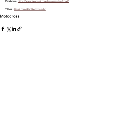
Facebook - 
https://www.facebook.com/lsassessoriaoffroad/
Tiktok - 
tiktok.com/@lsoffroad.com.br
Motocross
Posts Relacionados
Ver tudo