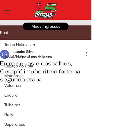
Meus Ingressos
Post
Todas Notícias
Leandro Silva
Todas Notícias
28 de jan.
5 min de leitura
Entre serras e cascalhos,
Espaço do Roia
Cerapió impõe ritmo forte na
Motocross
segunda etapa
Velocross
Enduro
Trilheiros
Rally
Supercross