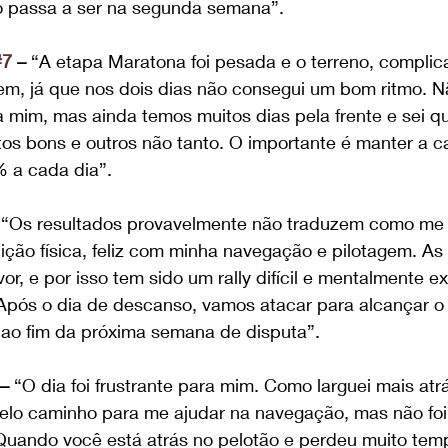
o passa a ser na segunda semana”.
#7
 –
 “A etapa Maratona foi pesada e o terreno, complica
em, já que nos dois dias não consegui um bom ritmo. N
 mim, mas ainda temos muitos dias pela frente e sei q
s bons e outros não tanto. O importante é manter a ca
 a cada dia”.
 “Os resultados provavelmente não traduzem como me s
ção física, feliz com minha navegação e pilotagem. As
r, e por isso tem sido um rally difícil e mentalmente e
 Após o dia de descanso, vamos atacar para alcançar o
l ao fim da próxima semana de disputa”.
 –
 “O dia foi frustrante para mim. Como larguei mais atrá
pelo caminho para me ajudar na navegação, mas não foi
 Quando você está atrás no pelotão e perdeu muito tem