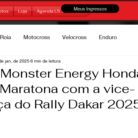
Meus Ingressos
otos
Loja
Agenda LS Offroad
Roia
Motocross
Velocross
Enduro
percross
de jan. de 2025
6 min de leitura
Marcas
Free Style
 Monster Energy Hon
 Maratona com a vice-
ça do Rally Dakar 202