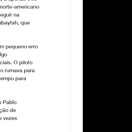
norte-americano 
eguir na 
ubaytah, que 
um pequeno erro 
lgo 
iais. O piloto 
do rumava para 
tempo para 
o Pablo 
ação de 
s vezes 