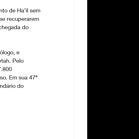
o de Ha’il sem 
 se recuperarem 
 chegada do 
ólogo, e 
tah. Pelo 
.800 
so. Em sua 47ª 
ndário do 