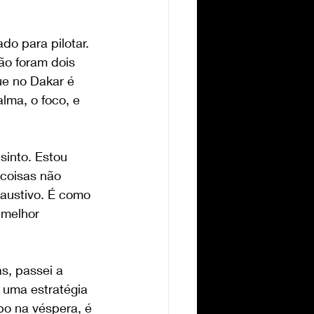
do para pilotar. 
ão foram dois 
ue no Dakar é 
lma, o foco, e 
into. Estou 
 coisas não 
xaustivo. É como 
 melhor 
s, passei a 
 uma estratégia 
po na véspera, é 