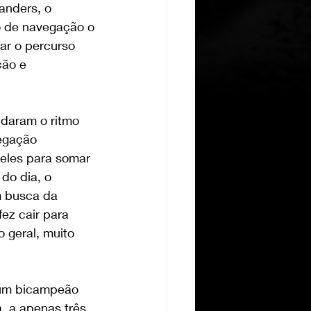
anders, o 
o de navegação o 
ar o percurso 
ção e 
udaram o ritmo 
egação 
deles para somar 
do dia, o 
 busca da 
ez cair para 
 geral, muito 
 um bicampeão 
, a apenas três 