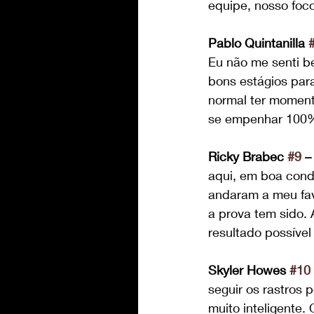
equipe, nosso foc
Pablo Quintanilla 
Eu não me senti b
bons estágios para
normal ter momento
se empenhar 100%
Ricky Brabec 
#9
 –
aqui, em boa condi
andaram a meu favo
a prova tem sido.
resultado possíve
Skyler Howes 
#10
seguir os rastros 
muito inteligente.