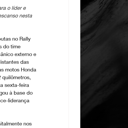
a o líder e 
escanso nesta 
tas no Rally 
s do time 
ânico externo e 
istantes das 
das motos Honda 
 quilômetros, 
a sexta-feira 
gou à base do 
ce-liderança 
italmente nos 