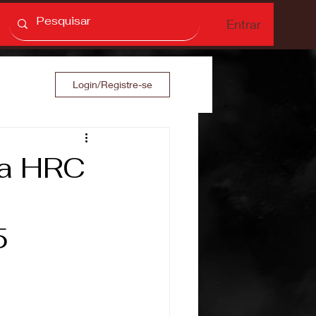
Entrar
Login/Registre-se
da HRC
5