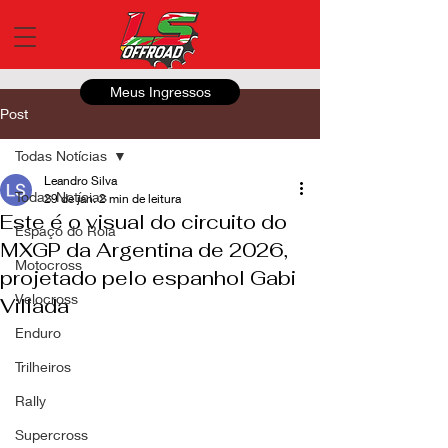
Meus Ingressos
Post
Todas Notícias
Leandro Silva
Todas Notícias
29 de jan.
2 min de leitura
Este é o visual do circuito do
Espaço do Roia
MXGP da Argentina de 2026,
Motocross
projetado pelo espanhol Gabi
Velocross
Villada
Enduro
Trilheiros
Rally
Supercross