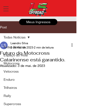
Meus Ingressos
Post
Todas Notícias
Leandro Silva
Todas Notícias
2 de mai. de 2023
2 min de leitura
Futuro do Motocross
Espaço do Roia
Catarinense está garantido.
Motocross
Atualizado:
3 de mai. de 2023
Velocross
Enduro
Trilheiros
Rally
Supercross