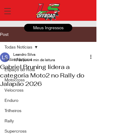
Meus Ingressos
Post
Todas Notícias
Leandro Silva
Todas Notícias
19 de jun.
4 min de leitura
Gabriel Bruning lidera a
Espaço do Roia
categoria Moto2 no Rally do
Motocross
Jalapão 2026
Velocross
Enduro
Trilheiros
Rally
Supercross