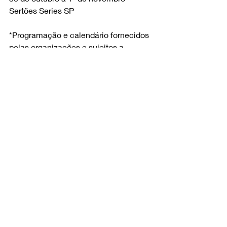
Sertões Series SP
*Programação e calendário fornecidos 
pelas organizações e sujeitos a 
alterações.
Creditos: Yamaha Racing
Siga nossas redes sociais!
Instagram - 
https://instagram.com/lsoffroad.com.br
YouTube - 
https://www.youtube.com/@nandosilva21
Facebook - 
https://www.facebook.com/lsassessoriaoffroad/
Tiktok - 
tiktok.com/@lsoffroad.com.br
Rally