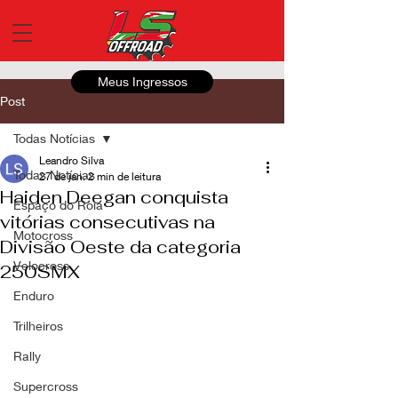
Meus Ingressos
Post
Todas Notícias
Leandro Silva
Todas Notícias
27 de jan.
2 min de leitura
Haiden Deegan conquista
Espaço do Roia
vitórias consecutivas na
Motocross
Divisão Oeste da categoria
Velocross
250SMX
Enduro
Trilheiros
Rally
Supercross