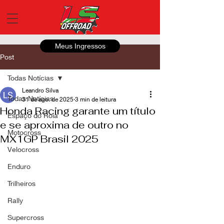
Meus Ingressos
Post
Todas Notícias
Leandro Silva
Todas Notícias
31 de ago. de 2025
3 min de leitura
Honda Racing garante um título
Espaço do Roia
e se aproxima de outro no
Motocross
MX1GP Brasil 2025
Velocross
Enduro
Trilheiros
Rally
Supercross