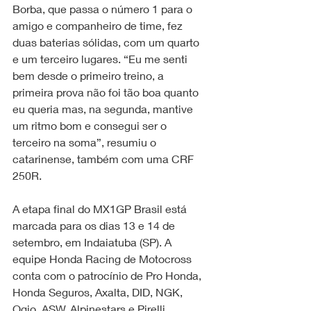
Borba, que passa o número 1 para o 
amigo e companheiro de time, fez 
duas baterias sólidas, com um quarto 
e um terceiro lugares. “Eu me senti 
bem desde o primeiro treino, a 
primeira prova não foi tão boa quanto 
eu queria mas, na segunda, mantive 
um ritmo bom e consegui ser o 
terceiro na soma”, resumiu o 
catarinense, também com uma CRF 
250R.
A etapa final do MX1GP Brasil está 
marcada para os dias 13 e 14 de 
setembro, em Indaiatuba (SP). A 
equipe Honda Racing de Motocross 
conta com o patrocínio de Pro Honda, 
Honda Seguros, Axalta, DID, NGK, 
Ogio, ASW, Alpinestars e Pirelli.