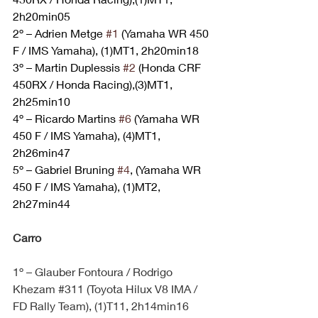
2h20min05
2º – Adrien Metge 
#1
 (Yamaha WR 450 
F / IMS Yamaha), (1)MT1, 2h20min18
3º – Martin Duplessis 
#2
 (Honda CRF 
450RX / Honda Racing),(3)MT1, 
2h25min10
4º – Ricardo Martins 
#6
 (Yamaha WR 
450 F / IMS Yamaha), (4)MT1, 
2h26min47
5º – Gabriel Bruning 
#4
, (Yamaha WR 
450 F / IMS Yamaha), (1)MT2, 
2h27min44
Carro
1º – Glauber Fontoura / Rodrigo 
Khezam 
#311
 (Toyota Hilux V8 IMA / 
FD Rally Team), (1)T11, 2h14min16