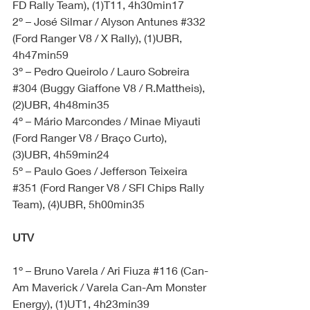
FD Rally Team), (1)T11, 4h30min17
2º – José Silmar / Alyson Antunes 
#332
(Ford Ranger V8 / X Rally), (1)UBR, 
4h47min59
3º – Pedro Queirolo / Lauro Sobreira 
#304
 (Buggy Giaffone V8 / R.Mattheis), 
(2)UBR, 4h48min35
4º – Mário Marcondes / Minae Miyauti 
(Ford Ranger V8 / Braço Curto), 
(3)UBR, 4h59min24
5º – Paulo Goes / Jefferson Teixeira 
#351
 (Ford Ranger V8 / SFI Chips Rally 
Team), (4)UBR, 5h00min35
UTV
1º – Bruno Varela / Ari Fiuza 
#116
 (Can-
Am Maverick / Varela Can-Am Monster 
Energy), (1)UT1, 4h23min39