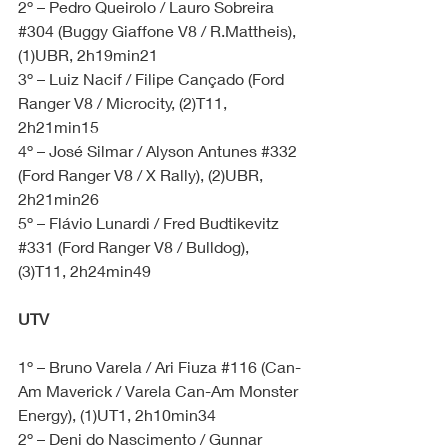
2º – Pedro Queirolo / Lauro Sobreira 
#304
 (Buggy Giaffone V8 / R.Mattheis), 
(1)UBR, 2h19min21
3º – Luiz Nacif / Filipe Cançado (Ford 
Ranger V8 / Microcity, (2)T11, 
2h21min15
4º – José Silmar / Alyson Antunes 
#332
(Ford Ranger V8 / X Rally), (2)UBR, 
2h21min26
5º – Flávio Lunardi / Fred Budtikevitz 
#331
 (Ford Ranger V8 / Bulldog), 
(3)T11, 2h24min49
UTV
1º – Bruno Varela / Ari Fiuza 
#116
 (Can-
Am Maverick / Varela Can-Am Monster 
Energy), (1)UT1, 2h10min34
2º – Deni do Nascimento / Gunnar 