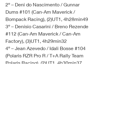
2º – Deni do Nascimento / Gunnar 
Dums 
#101
 (Can-Am Maverick / 
Bompack Racing), (2)UT1, 4h28min49
3º – Denísio Casarini / Breno Rezende 
#112
 (Can-Am Maverick / Can-Am 
Factory), (3)UT1, 4h29min32
4º – Jean Azevedo / Idali Bosse 
#104
(Polaris RZR Pro R / T+A Rally Team 
Polaris Racing), (2)UT1, 4h30min37
5º – André Hort / Henry Ritter 
#105
(Can-Am Maverick / MH Racing – 
FTech), (5)UT1, 4h30min50  
Fonte: 
Liberdade de Ideias
Siga nossas redes sociais!
Instagram - 
https://instagram.com/lsoffroad.com.br