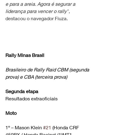
e para a areia. Agora é segurar a 
liderança para vencer o rally”
, 
destacou o navegador Fiuza.
Rally Minas Brasil
Brasileiro de Rally Raid CBM (segunda 
prova) e CBA (terceira prova)
Segunda etapa
Resultados extraoficiais
Moto
1º – Mason Klein 
#21
 (Honda CRF 
450RX / Honda Racing),(1)MT1, 