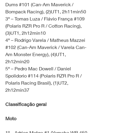
Dums 
#101
 (Can-Am Maverick / 
Bompack Racing), (2)UT1, 2h11min50
3º – Tomas Luza / Flávio França 
#109
(Polaris RZR Pro R / Cotton Racing), 
(3)UT1, 2h12min10
4º – Rodrigo Varela / Matheus Mazzei 
#102
 (Can-Am Maverick / Varela Can-
Am Monster Energy), (4)UT1, 
2h12min20
5º – Pedro Mac Dowell / Daniel 
Spolidorio 
#114
 (Polaris RZR Pro R / 
Polaris Racing Brasil), (1)UT2, 
2h12min37
Classificação geral
Moto
1º – Adrien Metge 
#1
 (Yamaha WR 450 