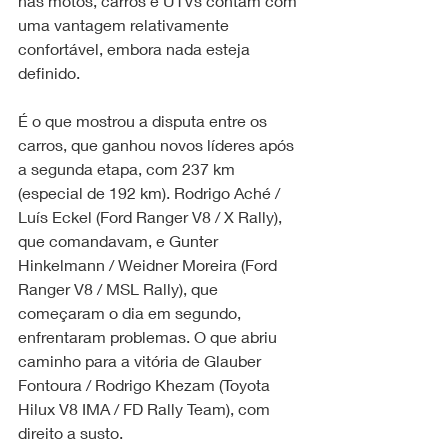
nas motos, carros e UTVs contam com 
uma vantagem relativamente 
confortável, embora nada esteja 
definido.
É o que mostrou a disputa entre os 
carros, que ganhou novos líderes após 
a segunda etapa, com 237 km 
(especial de 192 km). Rodrigo Aché / 
Luís Eckel (Ford Ranger V8 / X Rally), 
que comandavam, e Gunter 
Hinkelmann / Weidner Moreira (Ford 
Ranger V8 / MSL Rally), que 
começaram o dia em segundo, 
enfrentaram problemas. O que abriu 
caminho para a vitória de Glauber 
Fontoura / Rodrigo Khezam (Toyota 
Hilux V8 IMA / FD Rally Team), com 
direito a susto.