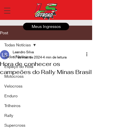
Meus Ingressos
Post
Todas Notícias
Leandro Silva
Todas Notícias
17 de mai. de 2024
4 min de leitura
Hora de conhecer os
Espaço do Roia
campeões do Rally Minas Brasil
Motocross
Velocross
Enduro
Trilheiros
Rally
Supercross