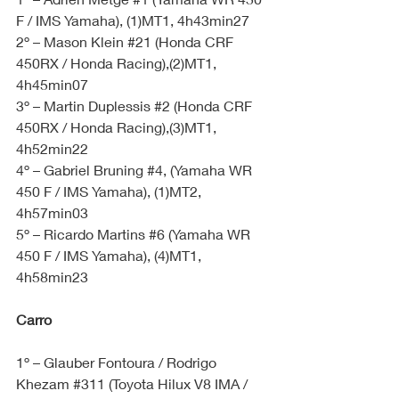
F / IMS Yamaha), (1)MT1, 4h43min27
2º – Mason Klein 
#21
 (Honda CRF 
450RX / Honda Racing),(2)MT1, 
4h45min07
3º – Martin Duplessis 
#2
 (Honda CRF 
450RX / Honda Racing),(3)MT1, 
4h52min22
4º – Gabriel Bruning 
#4
, (Yamaha WR 
450 F / IMS Yamaha), (1)MT2, 
4h57min03
5º – Ricardo Martins 
#6
 (Yamaha WR 
450 F / IMS Yamaha), (4)MT1, 
4h58min23
Carro
1º – Glauber Fontoura / Rodrigo 
Khezam 
#311
 (Toyota Hilux V8 IMA / 