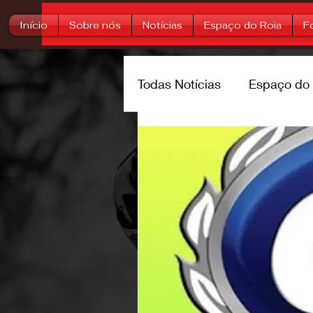
Início
Sobre nós
Notícias
Espaço do Roia
F
Todas Notícias
Espaço do 
Trilheiros
Rally
Su