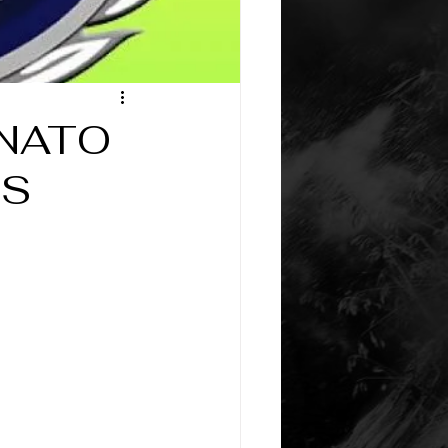
NATO
SS