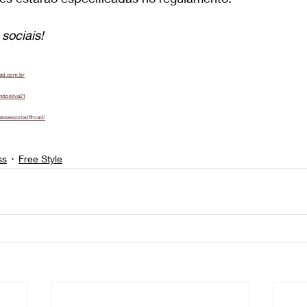
sociais!
oad.com.br
ndosilva21
assessoriaoffroad/
ss
Free Style