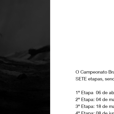
O Campeonato Bras
SETE etapas, send
1ª Etapa  06 de ab
2ª Etapa: 04 de m
3ª Etapa: 18 de 
4ª Etapa: 08 de j