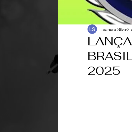
Leandro Silva
2 
LANÇA
BRASI
2025