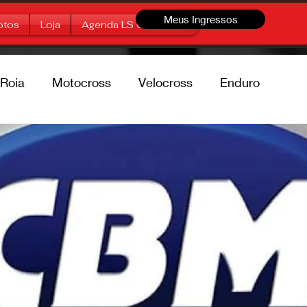
Meus Ingressos
otos
Loja
Agenda LS Offroad
Roia
Motocross
Velocross
Enduro
percross
Marcas
Free Style