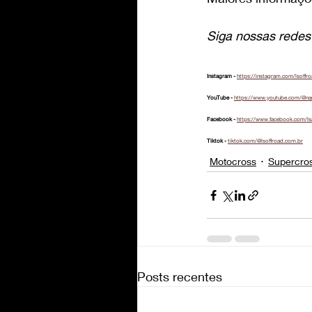
Siga nossas redes 
Instagram - 
https://instagram.com/lsoffr
YouTube - 
https://www.youtube.com/@na
Facebook - 
https://www.facebook.com/ls
Tiktok - 
tiktok.com/@lsoffroad.com.br
Motocross
Supercro
Posts recentes