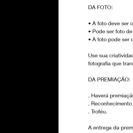
DA FOTO: 
• A foto deve ser
• Pode ser foto de 
• A foto pode ser
Use sua criativid
fotografia que tra
DA PREMIAÇÃO:
. Haverá premiaçã
. Reconhecimento 
. Troféu.
A entrega da premi