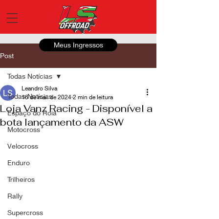
Meus Ingressos
Post
Todas Notícias
Leandro Silva
Todas Notícias
16 de mai. de 2024
2 min de leitura
Loja Vanz Racing - Disponível a
Espaço do Roia
bota lançamento da ASW
Motocross
Velocross
Enduro
Trilheiros
Rally
Supercross