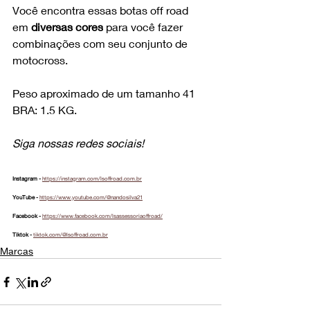
Você encontra essas botas off road 
em 
diversas cores
 para você fazer 
combinações com seu conjunto de 
motocross.
Peso aproximado de um tamanho 41 
BRA: 1.5 KG.
Siga nossas redes sociais!
Instagram - 
https://instagram.com/lsoffroad.com.br
YouTube - 
https://www.youtube.com/@nandosilva21
Facebook - 
https://www.facebook.com/lsassessoriaoffroad/
Tiktok - 
tiktok.com/@lsoffroad.com.br
Marcas