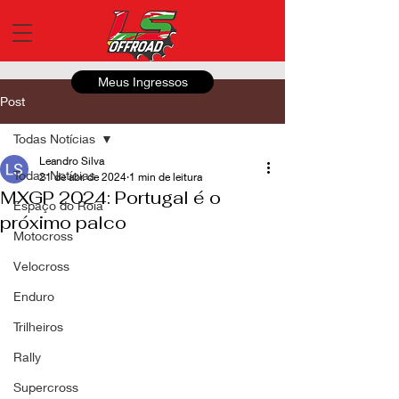
Meus Ingressos
Post
Todas Notícias
Leandro Silva
Todas Notícias
21 de abr. de 2024
1 min de leitura
MXGP 2024: Portugal é o
Espaço do Roia
próximo palco
Motocross
Velocross
Enduro
Trilheiros
Rally
Supercross