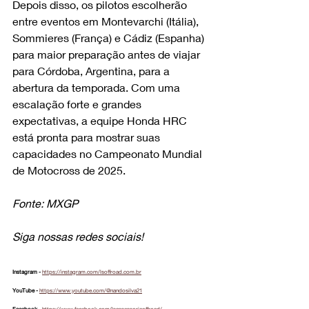
Depois disso, os pilotos escolherão 
entre eventos em Montevarchi (Itália), 
Sommieres (França) e Cádiz (Espanha) 
para maior preparação antes de viajar 
para Córdoba, Argentina, para a 
abertura da temporada. Com uma 
escalação forte e grandes 
expectativas, a equipe Honda HRC 
está pronta para mostrar suas 
capacidades no Campeonato Mundial 
de Motocross de 2025.
Fonte: MXGP
Siga nossas redes sociais!
Instagram - 
https://instagram.com/lsoffroad.com.br
YouTube - 
https://www.youtube.com/@nandosilva21
Facebook - 
https://www.facebook.com/lsassessoriaoffroad/