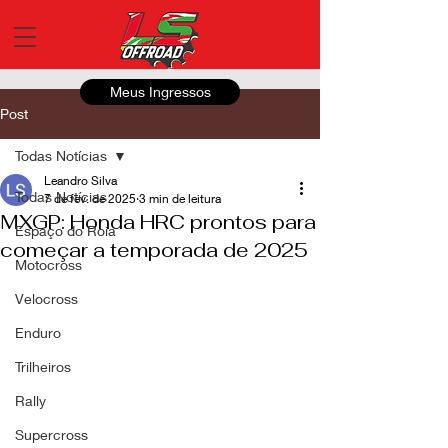
Meus Ingressos
Post
Todas Notícias
Leandro Silva
Todas Notícias
7 de fev. de 2025
3 min de leitura
MXGP: Honda HRC prontos para
Espaço do Roia
começar a temporada de 2025
Motocross
Velocross
Enduro
Trilheiros
Rally
Supercross