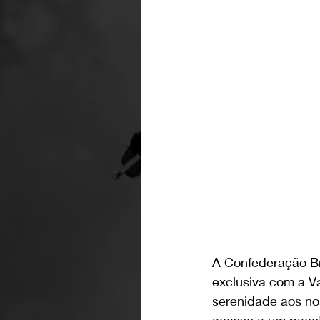
A Confederação Br
exclusiva com a Va
serenidade aos nos
acesso a um pacote