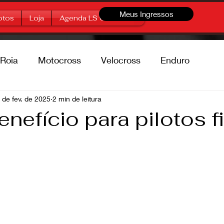
Meus Ingressos
otos
Loja
Agenda LS Offroad
Roia
Motocross
Velocross
Enduro
percross
 de fev. de 2025
2 min de leitura
Marcas
Free Style
nefício para pilotos f