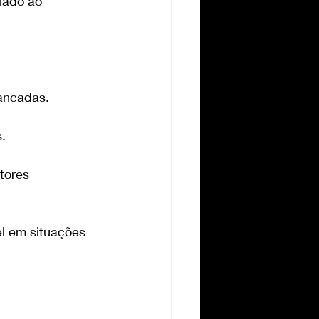
lado ao 
rancadas.
.
tores 
el em situações 