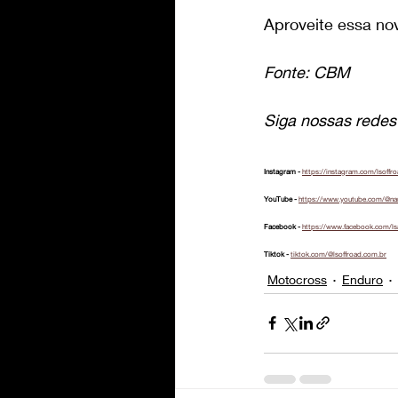
Aproveite essa no
Fonte: CBM
Siga nossas redes 
Instagram - 
https://instagram.com/lsoffr
YouTube - 
https://www.youtube.com/@na
Facebook - 
https://www.facebook.com/ls
Tiktok - 
tiktok.com/@lsoffroad.com.br
Motocross
Enduro