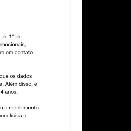
r de 1º de 
omocionais, 
tre em contato 
 que os dados 
e. Além disso, é 
14 anos.
ós o recebimento 
enefícios e 