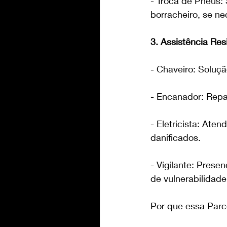
- Troca de Pneus: 
borracheiro, se ne
3. Assistência Res
- Chaveiro: Soluç
- Encanador: Repa
- Eletricista: Ate
danificados.
- Vigilante: Prese
de vulnerabilidade
Por que essa Parc