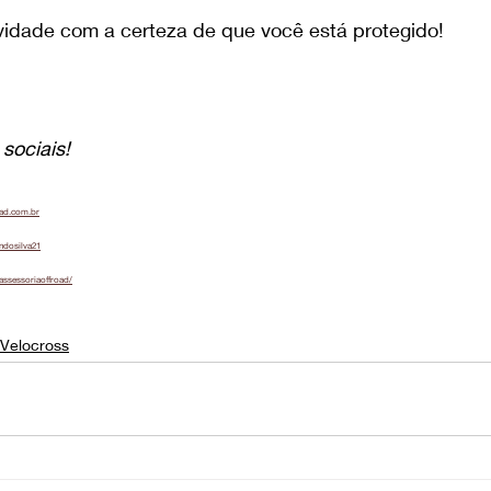
vidade com a certeza de que você está protegido!
sociais!
oad.com.br
ndosilva21
assessoriaoffroad/
Velocross