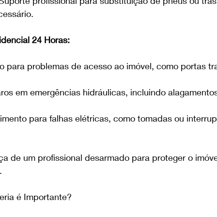
Suporte profissional para substituição de pneus ou tras
cessário.
idencial 24 Horas:
ão para problemas de acesso ao imóvel, como portas t
ros em emergências hidráulicas, incluindo alagamentos
ndimento para falhas elétricas, como tomadas ou interrup
nça de um profissional desarmado para proteger o imóv
.
eria é Importante?