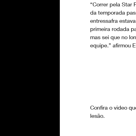
“Correr pela Star
da temporada pass
entressafra estav
primeira rodada p
mas sei que no lo
equipe.” afirmou E
Confira o video q
lesão.