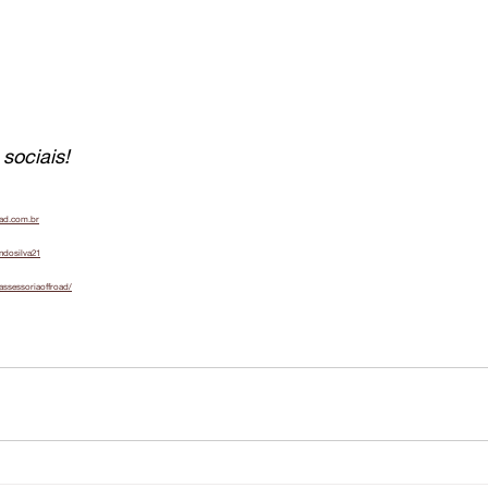
sociais!
oad.com.br
ndosilva21
assessoriaoffroad/