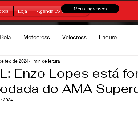
Meus Ingressos
otos
Loja
Agenda LS Offroad
Roia
Motocross
Velocross
Enduro
percross
de fev. de 2024
1 min de leitura
Marcas
Free Style
: Enzo Lopes está fo
 rodada do AMA Super
de 2024