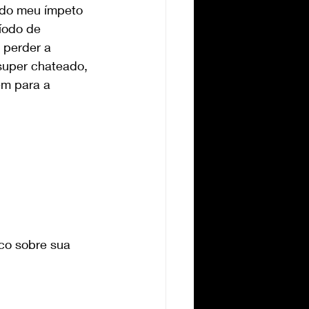
 do meu ímpeto 
íodo de 
 perder a 
super chateado, 
ém para a 
co sobre sua 