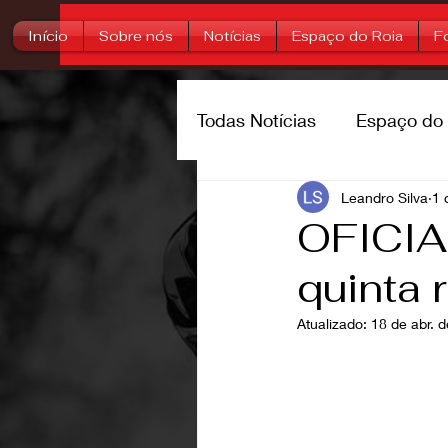
Início
Sobre nós
Notícias
Espaço do Roia
F
Todas Notícias
Espaço do 
Trilheiros
Leandro Silva
Rally
Su
1 
OFICIAL
quinta
Atualizado:
18 de abr. 