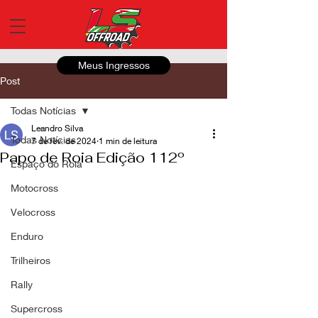
Meus Ingressos
Post
Todas Notícias
Leandro Silva
Todas Notícias
7 de fev. de 2024
1 min de leitura
Papo de Roia Edição 112º
Espaço do Roia
Motocross
Velocross
Enduro
Trilheiros
Rally
Supercross