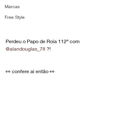
Marcas
Free Style
Perdeu o Papo de Roia 112º com 
@alandouglas_78
 ?!
👀 confere ai então 👀