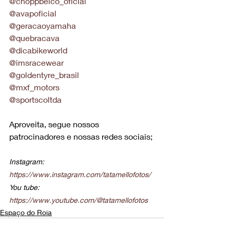
@choppbelco_oficial
@avapoficial
@geracaoyamaha
@quebracava
@dicabikeworld
@imsracewear
@goldentyre_brasil
@mxf_motors
@sportscoltda
Aproveita, segue nossos 
patrocinadores e nossas redes sociais;
Instagram: 
https://www.instagram.com/tatamellofotos/
You tube: 
https://www.youtube.com/@tatamellofotos
Espaço do Roia