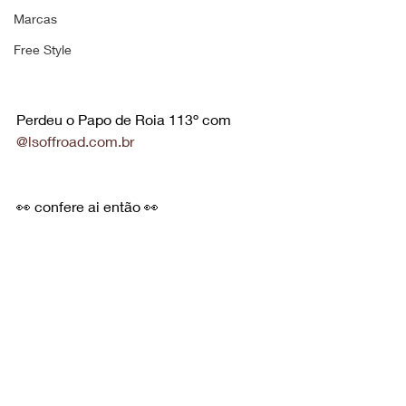
Marcas
Free Style
Perdeu o Papo de Roia 113º com 
@
lsoffroad.com.br
👀 confere ai então 👀