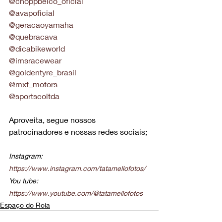
@choppbelco_oficial
@avapoficial
@geracaoyamaha
@quebracava
@dicabikeworld
@imsracewear
@goldentyre_brasil
@mxf_motors
@sportscoltda
Aproveita, segue nossos 
patrocinadores e nossas redes sociais;
Instagram: 
https://www.instagram.com/tatamellofotos/
You tube: 
https://www.youtube.com/@tatamellofotos
Espaço do Roia