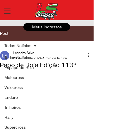
Meus Ingressos
Post
Todas Notícias
Leandro Silva
Todas Notícias
23 de fev. de 2024
1 min de leitura
Papo de Roia Edição 113º
Espaço do Roia
Motocross
Velocross
Enduro
Trilheiros
Rally
Supercross