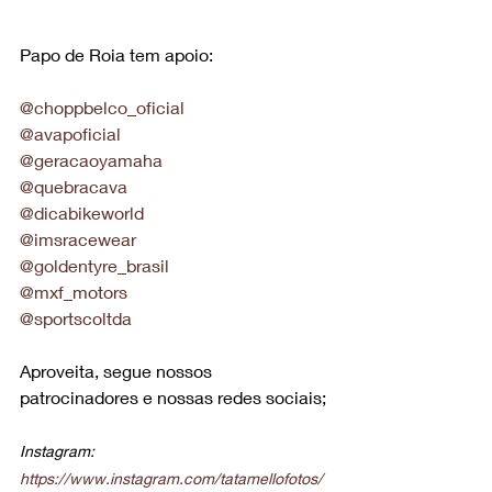
Papo de Roia tem apoio:
@choppbelco_oficial
@avapoficial
@geracaoyamaha
@quebracava
@dicabikeworld
@imsracewear
@goldentyre_brasil
@mxf_motors
@sportscoltda
Aproveita, segue nossos 
patrocinadores e nossas redes sociais;
Instagram: 
https://www.instagram.com/tatamellofotos/