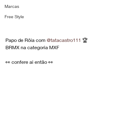
Marcas
Free Style
Papo de Rôia com 
@tatacastro111
 🏆 
BRMX na categoria MXF
👀 confere ai então 👀