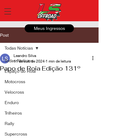
Meus Ingressos
Post
Todas Notícias
Leandro Silva
Todas Notícias
11 de out. de 2024
1 min de leitura
Papo de Roia Edição 131º
Espaço do Roia
Motocross
Velocross
Enduro
Trilheiros
Rally
Supercross