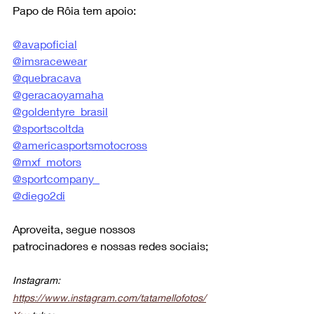
Papo de Rôia tem apoio:
@avapoficial
@imsracewear
@quebracava
@geracaoyamaha
@goldentyre_brasil
@sportscoltda
@americasportsmotocross
@mxf_motors
@sportcompany_
@diego2di
Aproveita, segue nossos 
patrocinadores e nossas redes sociais;
Instagram: 
https://www.instagram.com/tatamellofotos/