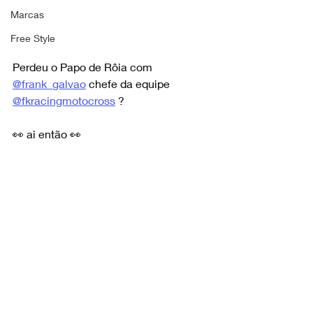
Marcas
Free Style
Perdeu o Papo de Rôia com 
@frank_galvao
 chefe da equipe 
@fkracingmotocross
 ?
👀 ai então 👀