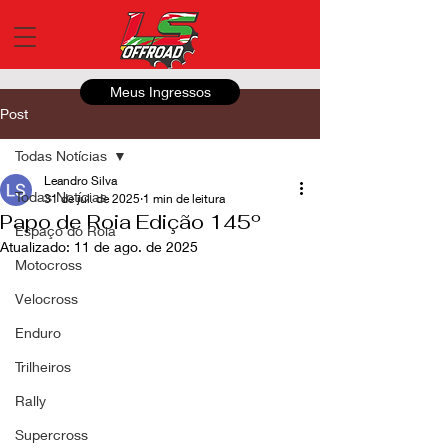
Meus Ingressos
Post
Todas Notícias
Leandro Silva
Todas Notícias
31 de jul. de 2025
1 min de leitura
Papo de Roia Edição 145º
Espaço do Roia
Atualizado:
11 de ago. de 2025
Motocross
Velocross
Enduro
Trilheiros
Rally
Supercross