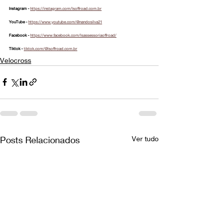
Instagram - 
https://instagram.com/lsoffroad.com.br
YouTube - 
https://www.youtube.com/@nandosilva21
Facebook - 
https://www.facebook.com/lsassessoriaoffroad/
Tiktok - 
tiktok.com/@lsoffroad.com.br
Velocross
Posts Relacionados
Ver tudo