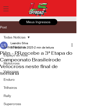
Meus Ingressos
Post
Todas Notícias
Leandro Silva
Todas Notícias
30 de jul. de 2025
2 min de leitura
Piên - PR recebe a 3ª Etapa do
Espaço do Roia
Campeonato Brasileirode
Motocross
Velocross neste final de
Velocross
semana
Enduro
Trilheiros
Rally
Supercross