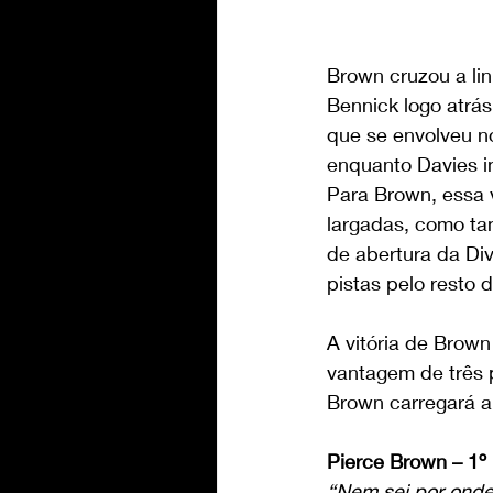
Brown cruzou a l
Bennick logo atrá
que se envolveu no
enquanto Davies i
Para Brown, essa v
largadas, como ta
de abertura da Div
pistas pelo resto 
A vitória de Brown
vantagem de três 
Brown carregará a
Pierce Brown – 1º
“Nem sei por onde