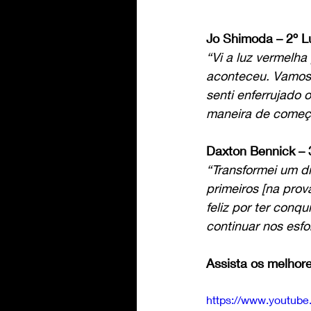
Jo Shimoda – 2º L
“Vi a luz vermelha
aconteceu. Vamos a
senti enferrujado 
maneira de começ
Daxton Bennick – 
“Transformei um di
primeiros [na prova
feliz por ter conq
continuar nos esf
Assista os melho
https://www.youtub