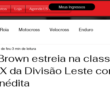
Meus Ingressos
otos
Loja
Agenda LS Offroad
Roia
Motocross
Velocross
Enduro
percross
 de fev.
3 min de leitura
Marcas
Free Style
Brown estreia na clas
 da Divisão Leste c
inédita