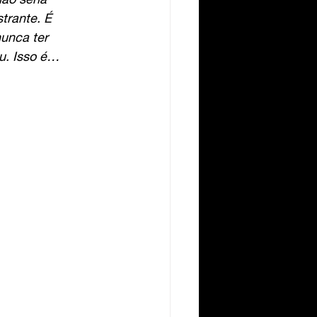
trante. É 
unca ter 
u. Isso é… 