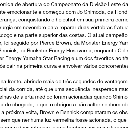
orrida de abertura do Campeonato da Divisão Leste da
ente emocionante e começou com Jo Shimoda, da Hon
derança, conquistando o holeshot em sua primeira corr
rurgia em novembro para reparar duas vértebras fratur
coço e na parte superior das costas. O atual campeão
 foi seguido por Pierce Brown, da Monster Energy Yam
Bennick, da Rockstar Energy Husqvarna, enquanto Cole
 Energy Yamaha Star Racing e um dos favoritos ao títul
ós cair na primeira curva e envolver vários concorrente
na frente, abrindo mais de três segundos de vantagem
nicial da corrida, até que uma sequência inesperada mu
elhas de alerta médico foram acionadas quando Shimo
ha de chegada, o que o obrigou a não saltar nenhum obs
ar a próxima volta, Brown e Bennick completaram os obs
, sem que nenhuma luz vermelha fosse acionada, o que 
uperar a desvantagem, como também assumir a lideran