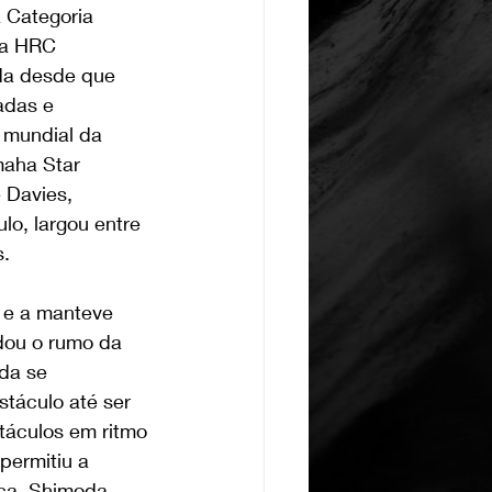
 Categoria 
da HRC 
ida desde que 
adas e 
 mundial da 
aha Star 
 Davies, 
o, largou entre 
s.
 e a manteve 
dou o rumo da 
da se 
táculo até ser 
táculos em ritmo 
permitiu a 
ça. Shimoda 