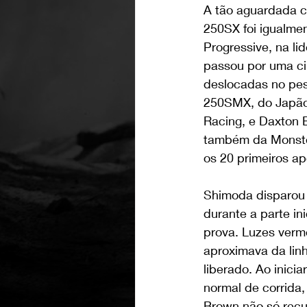
A tão aguardada c
250SX foi igualm
Progressive, na li
passou por uma ci
deslocadas no pes
250SMX, do Japão,
Racing, e Daxton 
também da Monster
os 20 primeiros ap
Shimoda disparou 
durante a parte i
prova. Luzes verm
aproximava da lin
liberado. Ao inici
normal de corrida
Brown não só rec