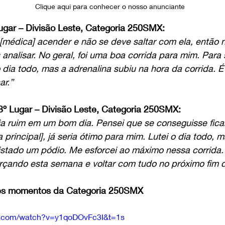
Clique aqui para conhecer o nosso anunciante
ugar – Divisão Leste, Categoria 250SMX:
 [médica] acender e não se deve saltar com ela, então n
nalisar. No geral, foi uma boa corrida para mim. Para 
o dia todo, mas a adrenalina subiu na hora da corrida. 
ar.”
3º Lugar – Divisão Leste, Categoria 250SMX:
a ruim em um bom dia. Pensei que se conseguisse ficar
 principal], já seria ótimo para mim. Lutei o dia todo, 
uistado um pódio. Me esforcei ao máximo nessa corrida
orçando esta semana e voltar com tudo no próximo fim
res momentos da Categoria 250SMX
e.com/watch?v=y1qoDOvFc3I&t=1s