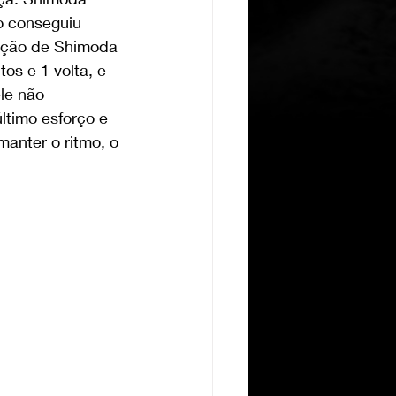
o conseguiu 
uição de Shimoda 
os e 1 volta, e 
le não 
ltimo esforço e 
anter o ritmo, o 