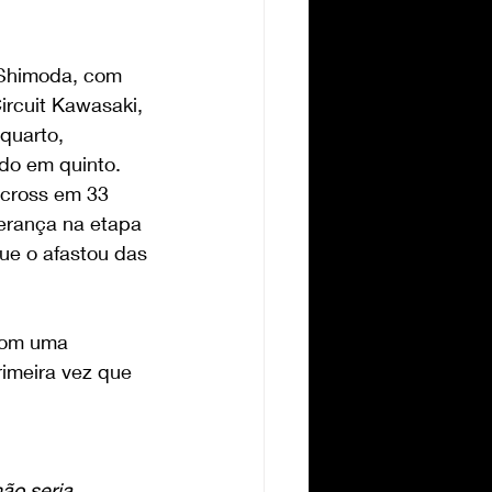
Shimoda, com 
ircuit Kawasaki, 
quarto, 
do em quinto. 
rcross em 33 
erança na etapa 
ue o afastou das 
 com uma 
imeira vez que 
ão seria 