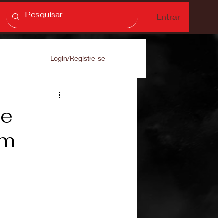
Entrar
Login/Registre-se
se
om