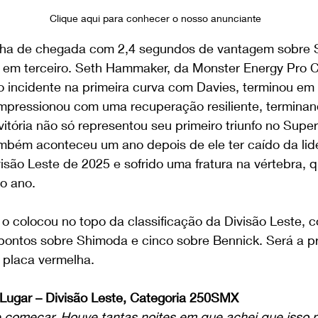
Clique aqui para conhecer o nosso anunciante
inha de chegada com 2,4 segundos de vantagem sobre 
s em terceiro. Seth Hammaker, da Monster Energy Pro C
 incidente na primeira curva com Davies, terminou em 
mpressionou com uma recuperação resiliente, terminan
itória não só representou seu primeiro triunfo no Supe
mbém aconteceu um ano depois de ele ter caído da lid
isão Leste de 2025 e sofrido uma fratura na vértebra, q
do ano.
 o colocou no topo da classificação da Divisão Leste,
pontos sobre Shimoda e cinco sobre Bennick. Será a pr
 placa vermelha.
 Lugar – Divisão Leste, Categoria 250SMX
 começar. Houve tantas noites em que achei que isso n