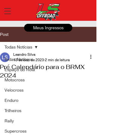
Meus Ingressos
Post
Todas Notícias
Leandro Silva
Todas Notícias
13 de dez. de 2023
2 min de leitura
Pré Calendário para o BRMX
Espaço do Roia
2024
Motocross
Velocross
Enduro
Trilheiros
Rally
Supercross