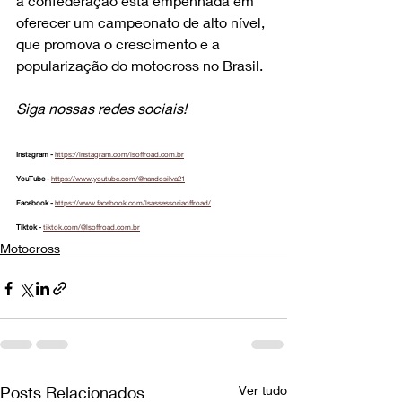
a confederação está empenhada em 
oferecer um campeonato de alto nível, 
que promova o crescimento e a 
popularização do motocross no Brasil.
Siga nossas redes sociais!
Instagram - 
https://instagram.com/lsoffroad.com.br
YouTube - 
https://www.youtube.com/@nandosilva21
Facebook - 
https://www.facebook.com/lsassessoriaoffroad/
Tiktok - 
tiktok.com/@lsoffroad.com.br
Motocross
Posts Relacionados
Ver tudo