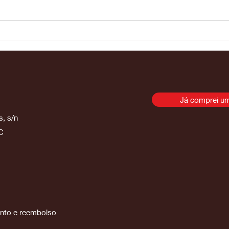
à
Cole Davies prevalece no
Ke
confronto Leste/Oeste da
se
categoria 250SMX
Mo
Su
Ci
Já comprei um
, s/n
C
ento e reembolso