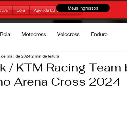
Meus Ingressos
otos
Loja
Agenda LS Offroad
Roia
Motocross
Velocross
Enduro
percross
 de mai. de 2024
2 min de leitura
Marcas
Free Style
rk / KTM Racing Team
 no Arena Cross 2024