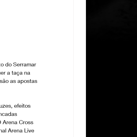
to do Serramar 
r a taça na 
são as apostas 
zes, efeitos 
ancadas 
O Arena Cross 
al Arena Live 