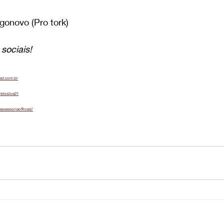
gonovo (Pro tork)
sociais!
oad.com.br
ndosilva21
assessoriaoffroad/