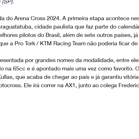
 (SP).
da do Arena Cross 2024. A primeira etapa acontece nes
raguatatuba, cidade paulista que faz parte do calendár
hores pilotos do Brasil, além de sete outros países, j
que a Pro Tork / KTM Racing Team não poderia ficar de 
resentada por grandes nomes da modalidade, entre eles
ulo na 65cc e é apontado mais uma vez como favorito. 
Kullas, que acaba de chegar ao país e já garantiu vitória
otocross. Ele irá correr na AX1, junto ao colega Frederi