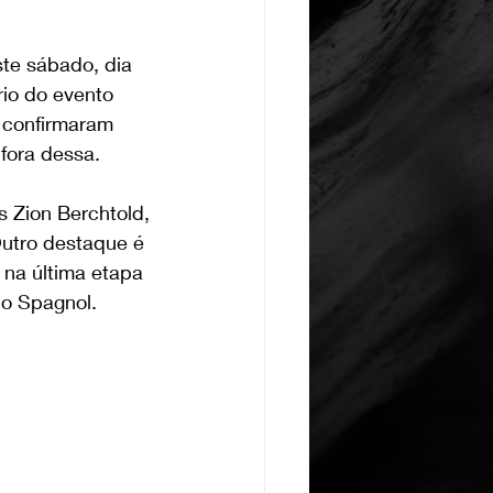
te sábado, dia 
io do evento 
á confirmaram 
fora dessa.
 Zion Berchtold, 
Outro destaque é 
 na última etapa 
co Spagnol.