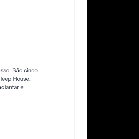
esso. São cinco 
Sleep House. 
diantar e 