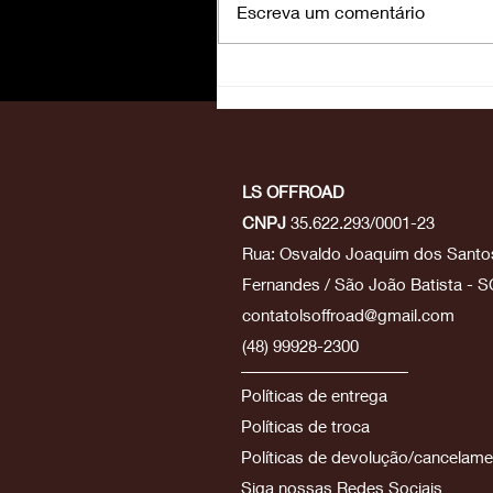
Escreva um comentário
Ken Roczen: da tragédia 
glória, o alemão que
conquistou o AMA
Supercross 2026
LS OFFROAD
CNPJ
35.622.293/0001-23
Rua: Osvaldo Joaquim dos Santos
Fernandes / São João Batista - S
contatolsoffroad@gmail.com
(48) 99928-2300
Políticas de entrega
Políticas
de troca
Políticas de devolução/cancelam
Siga nossas Redes Sociais