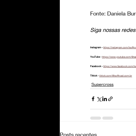
Fonte: Daniela Bur
Siga nossas redes 
Instagram - 
https://instagram.com/lsoffr
YouTube - 
https://www.youtube.com/@na
Facebook - 
https://www.facebook.com/ls
Tiktok - 
tiktok.com/@lsoffroad.com.br
Supercross
Posts recentes