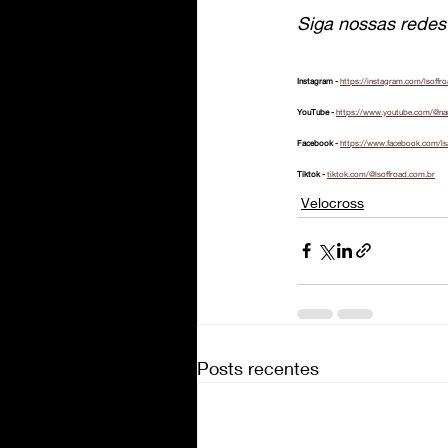
Siga nossas redes 
Instagram - 
https://instagram.com/lsoffr
YouTube - 
https://www.youtube.com/@na
Facebook - 
https://www.facebook.com/ls
Tiktok - 
tiktok.com/@lsoffroad.com.br
Velocross
Posts recentes