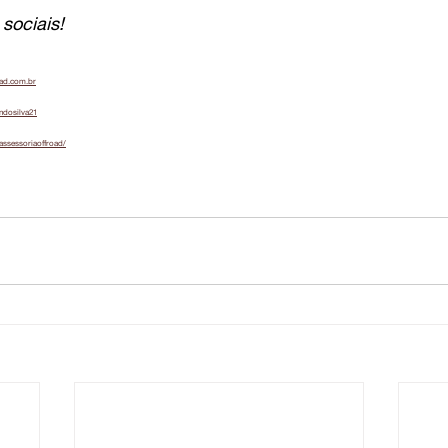
sociais!
oad.com.br
ndosilva21
assessoriaoffroad/