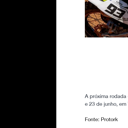
A próxima rodada 
e 23 de junho, em
Fonte: Protork