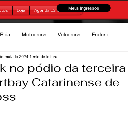
Meus Ingressos
otos
Loja
Agenda LS Offroad
Roia
Motocross
Velocross
Enduro
percross
de mai. de 2024
1 min de leitura
Marcas
Free Style
k no pódio da terceira
rtbay Catarinense de
oss