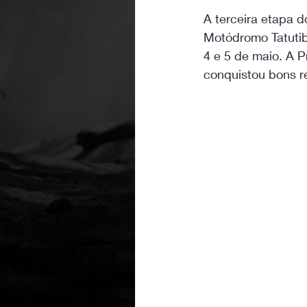
A terceira etapa d
Motódromo Tatutib
4 e 5 de maio. A 
conquistou bons r