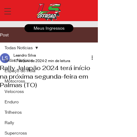
Meus Ingressos
Post
Todas Notícias
Leandro Silva
Todas Notícias
17 de jun. de 2024
2 min de leitura
Rally Jalapão 2024 terá início
Espaço do Roia
na próxima segunda-feira em
Motocross
Palmas (TO)
Velocross
Enduro
Trilheiros
Rally
Supercross