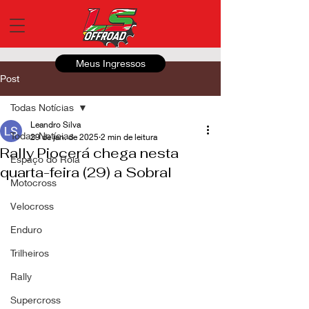
Meus Ingressos
Post
Todas Notícias
Leandro Silva
Todas Notícias
29 de jan. de 2025
2 min de leitura
Rally Piocerá chega nesta
Espaço do Roia
quarta-feira (29) a Sobral
Motocross
Velocross
Enduro
Trilheiros
Rally
Supercross