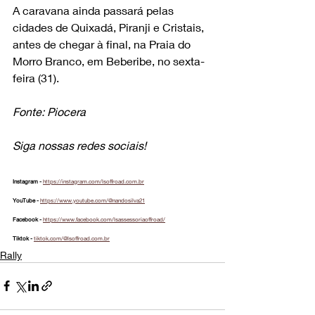
A caravana ainda passará pelas 
cidades de Quixadá, Piranji e Cristais, 
antes de chegar à final, na Praia do 
Morro Branco, em Beberibe, no sexta-
feira (31).
Fonte: Piocera
Siga nossas redes sociais!
Instagram - 
https://instagram.com/lsoffroad.com.br
YouTube - 
https://www.youtube.com/@nandosilva21
Facebook - 
https://www.facebook.com/lsassessoriaoffroad/
Tiktok - 
tiktok.com/@lsoffroad.com.br
Rally