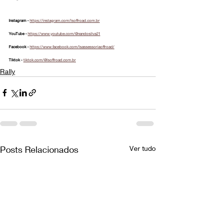
Instagram - 
https://instagram.com/lsoffroad.com.br
YouTube - 
https://www.youtube.com/@nandosilva21
Facebook - 
https://www.facebook.com/lsassessoriaoffroad/
Tiktok - 
tiktok.com/@lsoffroad.com.br
Rally
Posts Relacionados
Ver tudo