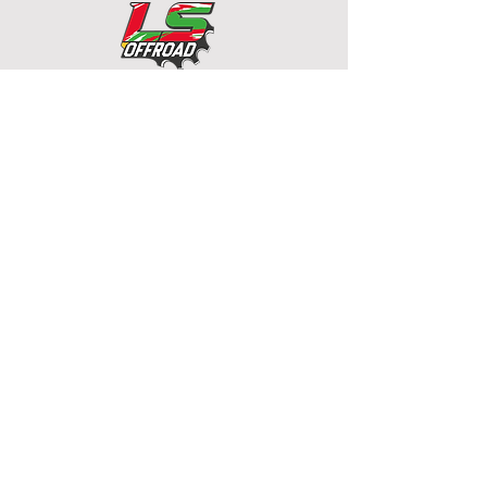
nacionais para Santa
Catarina
Já comprei um ingresso e quero baixar
LS OFFROAD
CNPJ
35.622.293
/0001-23
Rua: Osvaldo Joaquim dos
Santos, s/n
Fernandes / São João
Batista - SC
contatolsoffroad@gmail.com
(48) 99928-2300
Políticas de entrega
Políticas
de troca
Políticas de devolução/cancelamento e