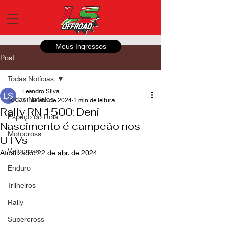
Meus Ingressos
Post
Todas Notícias
Leandro Silva
Todas Notícias
21 de abr. de 2024
1 min de leitura
Rally RN 1500: Deni
Espaço do Roia
Nascimento é campeão nos
Motocross
UTVs
Velocross
Atualizado:
22 de abr. de 2024
Enduro
Trilheiros
Rally
Supercross