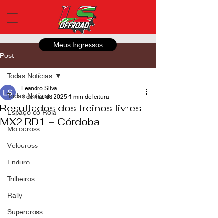
Meus Ingressos
Post
Todas Notícias
Leandro Silva
Todas Notícias
1 de mar. de 2025
1 min de leitura
Resultados dos treinos livres
Espaço do Roia
MX2 RD1 – Córdoba
Motocross
Velocross
Enduro
Trilheiros
Rally
Supercross