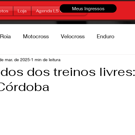
Meus Ingressos
otos
Loja
Agenda LS Offroad
Roia
Motocross
Velocross
Enduro
percross
de mar. de 2025
1 min de leitura
Marcas
Free Style
dos dos treinos livre
Córdoba