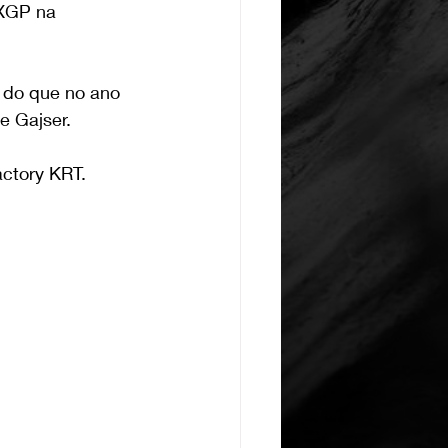
MXGP na 
do que no ano 
e Gajser.
actory KRT.