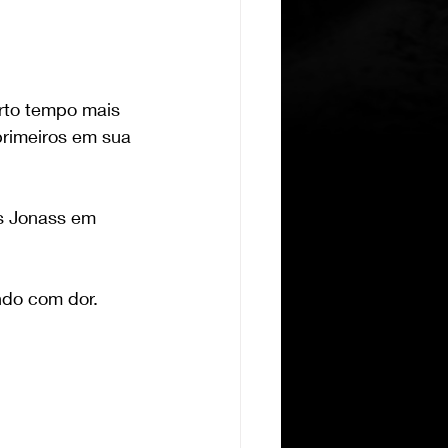
rto tempo mais 
rimeiros em sua 
s Jonass em 
ndo com dor. 