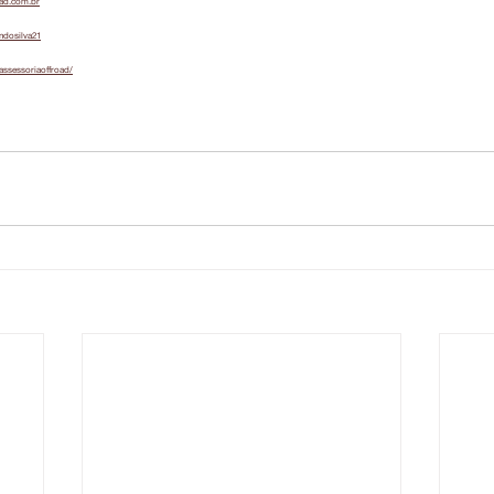
oad.com.br
ndosilva21
assessoriaoffroad/