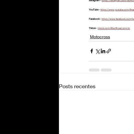
Instagram - 
https://instagram.com/lsoffr
YouTube - 
https://www.youtube.com/@na
Facebook - 
https://www.facebook.com/ls
Tiktok - 
tiktok.com/@lsoffroad.com.br
Motocross
Posts recentes