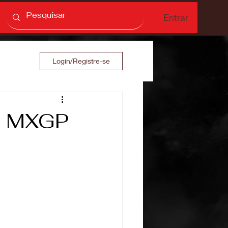
Entrar
Login/Registre-se
s: MXGP