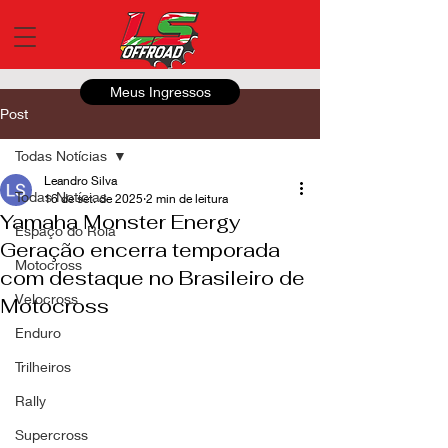
Meus Ingressos
Post
Todas Notícias
Leandro Silva
Todas Notícias
16 de set. de 2025
2 min de leitura
Yamaha Monster Energy
Espaço do Roia
Geração encerra temporada
Motocross
com destaque no Brasileiro de
Velocross
Motocross
Enduro
Trilheiros
Rally
Supercross