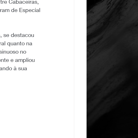
ntre Cabaceiras, 
oram de Especial 
, se destacou 
ral quanto na 
sinuoso no 
nte e ampliou 
ando à sua 