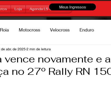
Meus Ingressos
otos
Loja
Agenda LS Offroad
Roia
Motocross
Velocross
Enduro
percross
 de abr. de 2025
2 min de leitura
Marcas
Free Style
 vence novamente e a
ça no 27º Rally RN 15