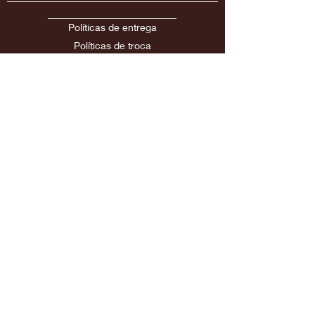
Políticas de entrega
Políticas
de troca
Políticas de devolução/cancelamento e
reembolso
Siga nossas Redes Sociais